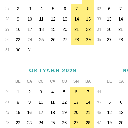
2
3
4
5
6
7
8
6
7
27
32
9
10
11
12
13
14
15
13
14
28
33
16
17
18
19
20
21
22
20
21
29
34
23
24
25
26
27
28
29
27
28
30
35
30
31
31
OKTYABR 2029
N
BE
ÇA
ÇƏ
CA
CÜ
ŞN
BA
BE
ÇA
40
1
2
3
4
5
6
7
44
8
9
10
11
12
13
14
5
6
41
45
15
16
17
18
19
20
21
12
13
42
46
22
23
24
25
26
27
28
19
20
43
47