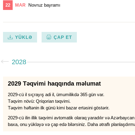
22
MAR
Novruz bayramı
YÜKLƏ
ÇAP ET
2028
2029 Təqvimi haqqında məlumat
2029-cü il sıçrayış adi il, ümumilikdə 365 gün var.
Təqvim növü: Qriqorian təqvimi.
Təqvim həftənin ilk günü kimi bazar ertəsini göstərir.
2029-cü ilin illik təqvimi avtomatik olaraq yaradılır və Azərbaycan
baxa, onu yükləyə və çap edə bilərsiniz. Daha ətraflı planlaşdırma 