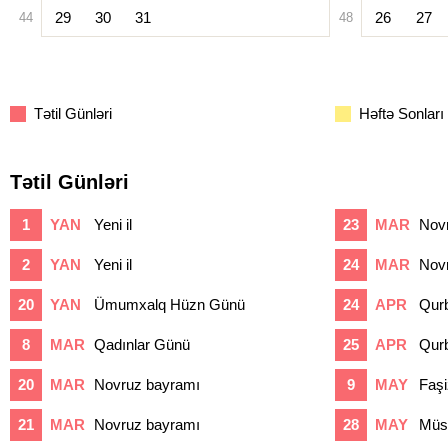
29
30
31
26
27
44
48
Tətil Günləri
Həftə Sonları
Tətil Günləri
1
YAN
Yeni il
23
MAR
Nov
2
YAN
Yeni il
24
MAR
Nov
20
YAN
Ümumxalq Hüzn Günü
24
APR
Qur
8
MAR
Qadınlar Günü
25
APR
Qur
20
MAR
Novruz bayramı
9
MAY
Faş
21
MAR
Novruz bayramı
28
MAY
Müst