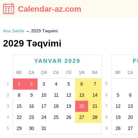
Calendar-az.com
Ana Səhifə
→
2029 Təqvimi
2029 Təqvimi
YANVAR 2029
F
BE
ÇA
ÇƏ
CA
CÜ
ŞN
BA
BE
ÇA
1
1
2
3
4
5
6
7
5
8
9
10
11
12
13
14
5
6
2
6
15
16
17
18
19
20
21
12
13
3
7
22
23
24
25
26
27
28
19
20
4
8
29
30
31
26
27
5
9