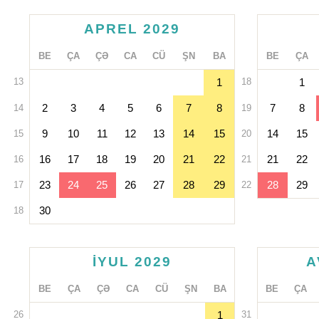
APREL 2029
BE
ÇA
ÇƏ
CA
CÜ
ŞN
BA
BE
ÇA
13
1
18
1
2
3
4
5
6
7
8
7
8
14
19
9
10
11
12
13
14
15
14
15
15
20
16
17
18
19
20
21
22
21
22
16
21
23
24
25
26
27
28
29
28
29
17
22
30
18
IYUL 2029
A
BE
ÇA
ÇƏ
CA
CÜ
ŞN
BA
BE
ÇA
26
1
31