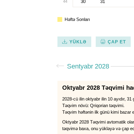
30
31
44
Həftə Sonları
YÜKLƏ
ÇAP ET
Sentyabr 2028
Oktyabr 2028 Təqvimi h
2028-cü ilin oktyabr ilin 10 ayıdır, 31 
Təqvim növü: Qriqorian təqvimi.
Təqvim həftənin ilk günü kimi bazar er
Oktyabr 2028 Təqvimi avtomatik olaraq
təqvimə baxa, onu yükləyə və çap edə