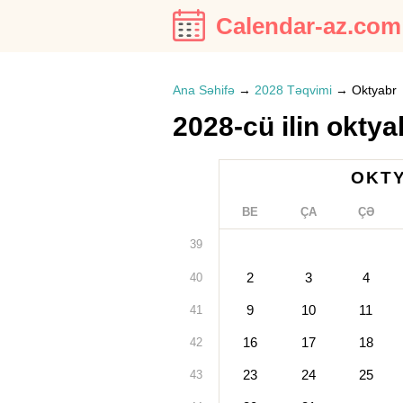
Calendar-az.com
Ana Səhifə
→
2028 Təqvimi
→
Oktyabr
2028-cü ilin okty
OKTY
BE
ÇA
ÇƏ
39
2
3
4
40
9
10
11
41
16
17
18
42
23
24
25
43