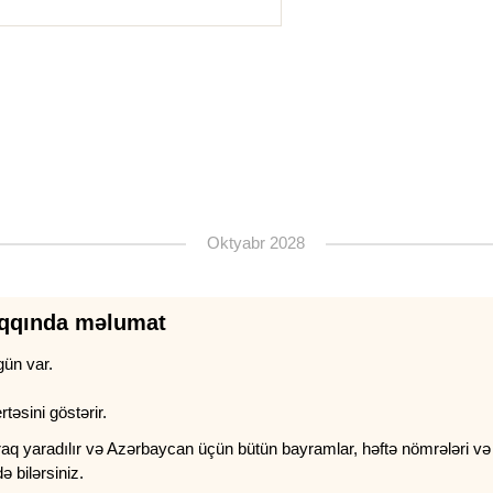
Oktyabr 2028
aqqında məlumat
gün var.
təsini göstərir.
 yaradılır və Azərbaycan üçün bütün bayramlar, həftə nömrələri və vac
 bilərsiniz.