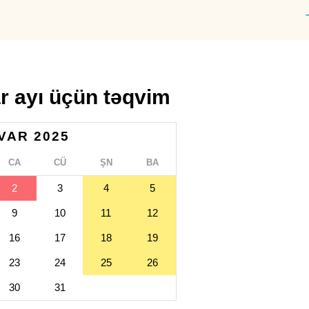
ar ayı üçün təqvim
VAR 2025
CA
CÜ
ŞN
BA
2
3
4
5
9
10
11
12
16
17
18
19
23
24
25
26
30
31