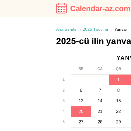
Calendar-az.com
Ana Səhifə
→
2025 Təqvimi
→
Yanvar
2025-cü ilin yanv
YAN
BE
ÇA
ÇƏ
1
1
6
7
8
2
13
14
15
3
20
21
22
4
27
28
29
5