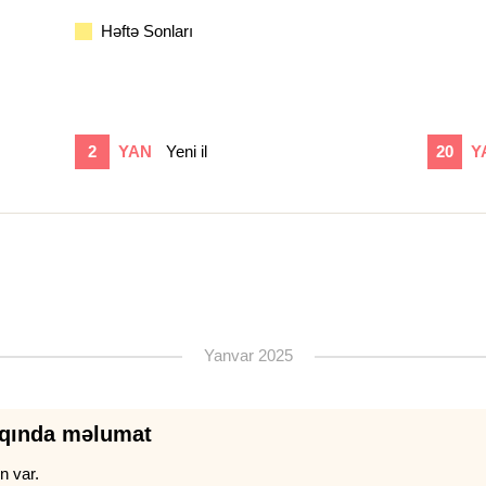
Həftə Sonları
2
YAN
Yeni il
20
Y
Yanvar 2025
qqında məlumat
n var.