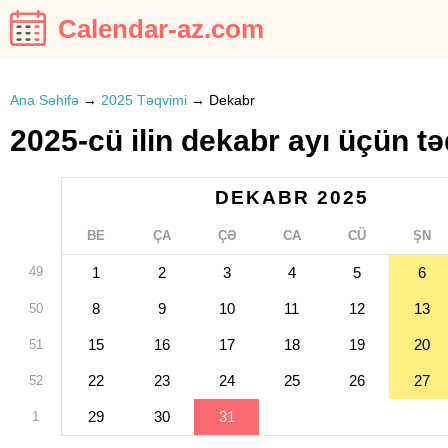
Calendar-az.com
Ana Səhifə
→
2025 Təqvimi
→
Dekabr
2025-cü ilin dekabr ayı üçün t
DEKABR 2025
BE
ÇA
ÇƏ
CA
CÜ
ŞN
49
1
2
3
4
5
6
8
9
10
11
12
13
50
15
16
17
18
19
20
51
22
23
24
25
26
27
52
29
30
31
1