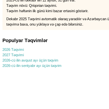
2025-cü ilin dekabr ilin 12 ayıdır, 31 gün var.
Təqvim növü: Qriqorian təqvimi.
Təqvim həftənin ilk günü kimi bazar ertəsini göstərir.
Dekabr 2025 Təqvimi avtomatik olaraq yaradılır və Azərbaycan üçün
təqvimə baxa, onu yükləyə və çap edə bilərsiniz.
Populyar Təqvimlər
2026 Təqvimi
2027 Təqvimi
2026-cü ilin avqust ayı üçün təqvim
2026-cü ilin sentyabr ayı üçün təqvim